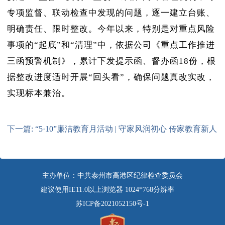
专项监督、联动检查中发现的问题，逐一建立台账、
明确责任、限时整改。今年以来，特别是对重点风险
事项的“起底”和“清理”中，依据公司《重点工作推进
三函预警机制》，累计下发提示函、督办函18份，根
据整改进度适时开展“回头看”，确保问题真改实改，
实现标本兼治。
下一篇: “5·10”廉洁教育月活动 | 守家风润初心 传家教育新人
主办单位：中共泰州市高港区纪律检查委员会
建议使用IE11.0以上浏览器 1024*768分辨率
苏ICP备2021052150号-1