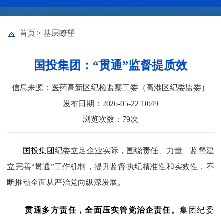
首页
>
基层瞭望
国投集团：“贯通”监督提质效
信息来源：医药高新区纪检监察工委（高港区纪委监委）
发布日期：2026-05-22 10:49
浏览次数：
79
次
国投集团
纪委立足企业实际，围绕责任、力量、监督建
立完善“贯通”工作机制，提升监督执纪精准性和实效性，不
断推动全面从严治党向纵深发展。
贯通多方责任，全面压实管党治企责任。
集团纪委