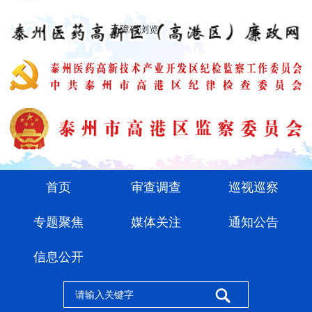
无障碍浏览
首页
审查调查
巡视巡察
专题聚焦
媒体关注
通知公告
信息公开