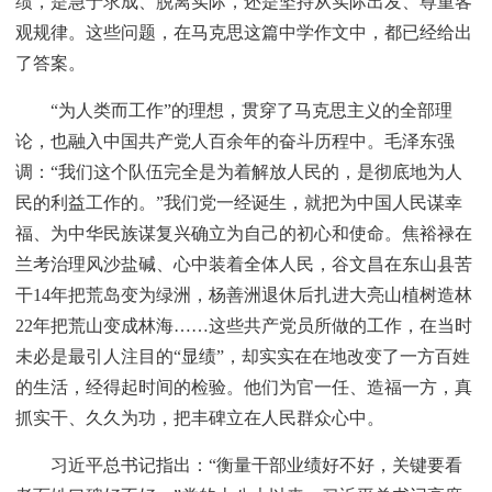
绩，是急于求成、脱离实际，还是坚持从实际出发、尊重客
观规律。这些问题，在马克思这篇中学作文中，都已经给出
了答案。
“为人类而工作”的理想，贯穿了马克思主义的全部理
论，也融入中国共产党人百余年的奋斗历程中。毛泽东强
调：“我们这个队伍完全是为着解放人民的，是彻底地为人
民的利益工作的。”我们党一经诞生，就把为中国人民谋幸
福、为中华民族谋复兴确立为自己的初心和使命。焦裕禄在
兰考治理风沙盐碱、心中装着全体人民，谷文昌在东山县苦
干14年把荒岛变为绿洲，杨善洲退休后扎进大亮山植树造林
22年把荒山变成林海……这些共产党员所做的工作，在当时
未必是最引人注目的“显绩”，却实实在在地改变了一方百姓
的生活，经得起时间的检验。他们为官一任、造福一方，真
抓实干、久久为功，把丰碑立在人民群众心中。
习近平总书记指出：“衡量干部业绩好不好，关键要看