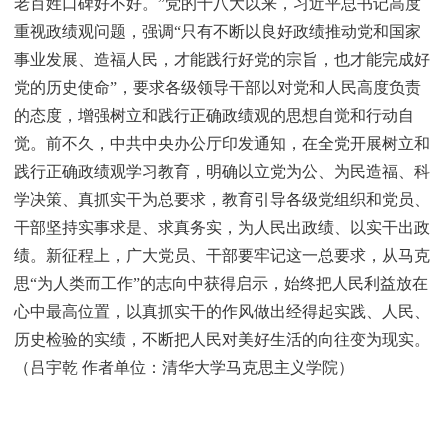
老百姓口碑好不好。”党的十八大以来，习近平总书记高度
重视政绩观问题，强调“只有不断以良好政绩推动党和国家
事业发展、造福人民，才能践行好党的宗旨，也才能完成好
党的历史使命”，要求各级领导干部以对党和人民高度负责
的态度，增强树立和践行正确政绩观的思想自觉和行动自
觉。前不久，中共中央办公厅印发通知，在全党开展树立和
践行正确政绩观学习教育，明确以立党为公、为民造福、科
学决策、真抓实干为总要求，教育引导各级党组织和党员、
干部坚持实事求是、求真务实，为人民出政绩、以实干出政
绩。新征程上，广大党员、干部要牢记这一总要求，从马克
思“为人类而工作”的志向中获得启示，始终把人民利益放在
心中最高位置，以真抓实干的作风做出经得起实践、人民、
历史检验的实绩，不断把人民对美好生活的向往变为现实。
（吕宇乾 作者单位：清华大学马克思主义学院）