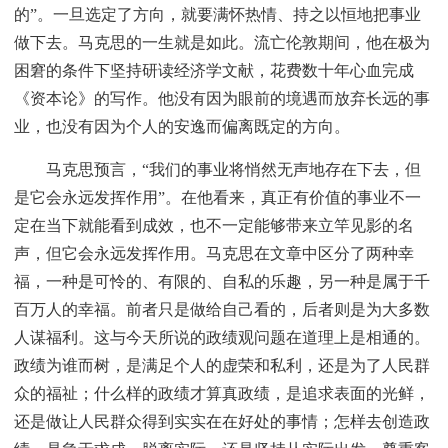
的”。一旦选定了方向，就要满怀热情、持之以恒地把事业
做下去。马克思的一生就是如此。流亡伦敦期间，他在极为
困窘的条件下坚持研读经济学文献，花费数十年心血完成
《资本论》的写作。他没有因为眼前的境遇而放弃长远的事
业，也没有因为个人的安逸而偏离既定的方向。
马克思预言，“我们的事业将悄然无声地存在下去，但
是它会永远发挥作用”。在他看来，真正有价值的事业不一
定在当下就能看到成效，也不一定能够带来立竿见影的名
声，但它会永远发挥作用。马克思在文章中区分了两种幸
福，一种是可怜的、有限的、自私的乐趣，另一种是属于千
百万人的幸福。前者只是做给自己看的，后者则是为大多数
人谋福利。这与今天所说的政绩观问题在道理上是相通的。
政绩为谁而树，是满足个人的虚荣和私利，还是为了人民群
众的福祉；什么样的政绩才算真政绩，是追求表面的光鲜，
还是做让人民群众得到实实在在好处的事情；怎样去创造政