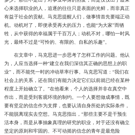
心来选择职业的人，追逐的往往只是表面的光鲜，而非真正
有益于社会的贡献。马克思提醒人们，做事情首先要端正动
机。动机对了，即便承受再大的压力，也能“为大家”而牺
牲，从中获得的幸福属于千百万人；动机不对，哪怕一时风
光，最终不过是“可怜的、有限的、自私的乐趣”。
在文章中，马克思进一步思考了怎样工作的问题。他认
为，人应当选择一种“建立在我们深信其正确的思想上的职
业”，而不能凭一时的冲动草率行事。马克思写道：“我们在
社会上的关系，还在我们有能力决定它们以前就已经在某种
程度上开始确立了。”在他看来，个人的选择并非在真空中
作出，而是受到客观环境的制约。一个人要想做成事情，既
要有坚定的信念作为支撑，也要认清自身所处的实际条件，
不能脱离现实去空想。马克思指出，“那些主要不是干预生
活本身，而是从事抽象真理的研究的职业，对于还没有确立
坚定的原则和牢固的、不可动摇的信念的青年是最危险