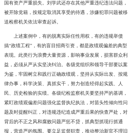
国有资产严重损失。刘学武还存在其他严重违纪违法问题，
被开除党籍，按规定取消其享受的待遇，涉嫌犯罪问题被移
送检察机关依法审查起诉。
上述案例中，有的脱离实际任性用权，有的违规举债
搞“政绩工程”，有的盲目招商引资，都是政绩观偏差的典型
表现。此类行为浪费大量资源，影响事业发展，损害群众利
益，必须从严从实坚决纠治。各级党组织和领导干部要以案
为鉴，牢固树立和践行正确政绩观，坚持从实际出发、按规
律办事，科学决策、真抓实干，努力创造经得起实践、人
民、历史检验的实绩。各级纪检监察机关要坚持严的基调，
紧盯政绩观偏差问题强化监督执纪执法，对苗头性倾向性问
题及时提醒纠正，对违规违纪造成严重后果的快查严处，对
背后的不正之风和腐败问题严惩不贷，抓典型抓现行抓通
报，营造严的氛围。要立足监督职责，推动整治新官不理旧