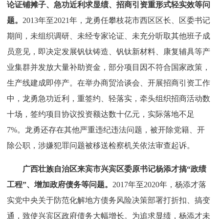
论证铺摊子、急功近利求显绩、招商引资重形式轻实效等问
题。
2013年至2021年，龙勇任攀枝花市西区区长、区委书记
期间，未组织调研、未经专家论证、未充分听取其他班子成
员意见，即决定发展钒钛铸造、钒钛新材料、康复辅具等产
业集群并发放大量补助资金，部分项目因不符合国家政策，
生产线建成即停产。在举办商贸洽谈会、开展招商引资工作
中，龙勇急功近利，重签约、轻落实，牵头组织招商活动数
十场，签约项目协议投资额达数十亿元，实际落地不足
7%。龙勇还存在其他严重违纪违法问题，被开除党籍、开
除公职，涉嫌犯罪问题被移送检察机关依法审查起诉。
广西壮族自治区来宾市兴宾区委原书记杨添才搞“政绩
工程”、增加政府债务等问题。
2017年至2020年，杨添才落
实党中央关于防范化解地方债务风险决策部署打折扣、搞变
通，致使兴宾区政府债务大幅增长。为追求显绩，杨添才未